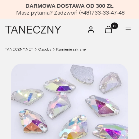
DARMOWA DOSTAWA OD 300 ZŁ
Masz pytania? Zadzwoń (+48)733-33-47-48
TANECZNY
Produkty w kos
Zaloguj się
Koszyk
Menu
TANECZNY.NET
Ozdoby
Kamienie szklane