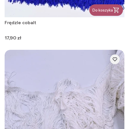
Do koszyka
Frędzle cobalt
Cena
17,90 zł