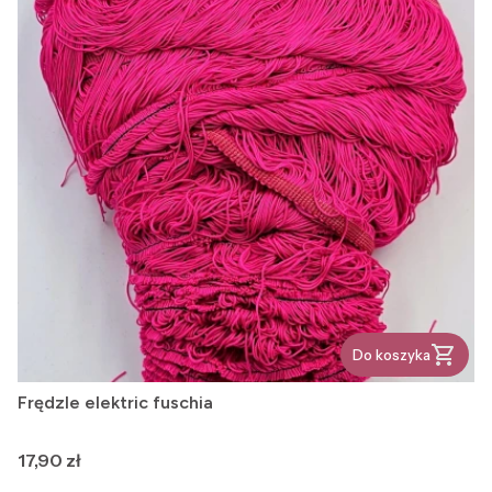
Do koszyka
Frędzle elektric fuschia
Cena
17,90 zł