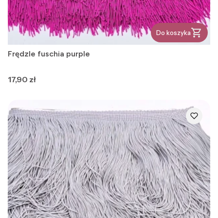
Do koszyka
Frędzle fuschia purple
Cena
17,90 zł