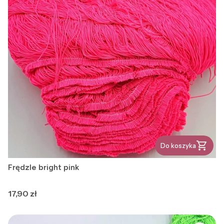
Do koszyka
Frędzle bright pink
Cena
17,90 zł