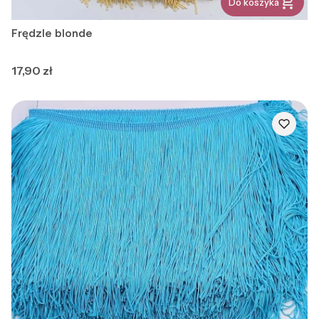
Do koszyka
Frędzle blonde
Cena
17,90 zł