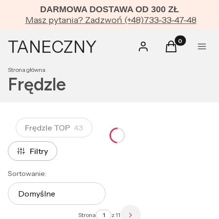
DARMOWA DOSTAWA OD 300 ZŁ
Masz pytania? Zadzwoń (+48)733-33-47-48
TANECZNY
Produkty w kos
Zaloguj się
Koszyk
Menu
Strona główna
Frędzle
Frędzle TOP
43
Filtry
Lista produktów
Sortowanie:
Domyślne
Strona
z 11
Następne produkty