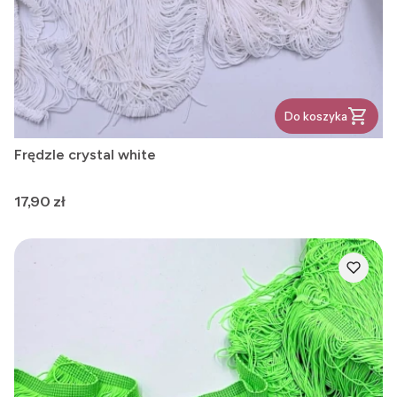
Do koszyka
Frędzle crystal white
Cena
17,90 zł