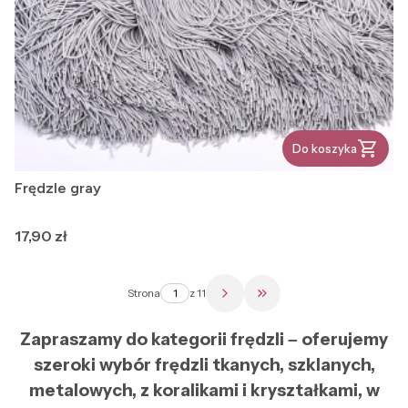
Do koszyka
Frędzle gray
Cena
17,90 zł
Strona
z 11
Przejdź do ostatniej str
Zapraszamy do kategorii frędzli – oferujemy
szeroki wybór frędzli tkanych, szklanych,
metalowych, z koralikami i kryształkami, w