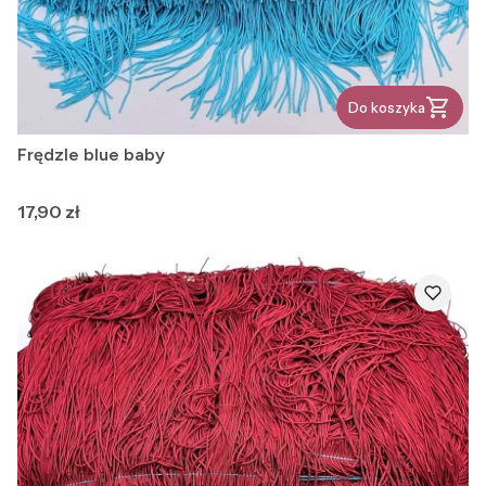
Do koszyka
Frędzle blue baby
Cena
17,90 zł