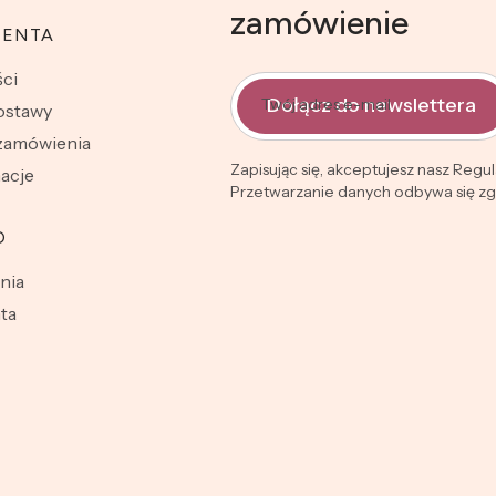
zamówienie
IENTA
ci
Dołącz do newslettera
Twój adres e-mail
dostawy
 zamówienia
Zapisując się, akceptujesz nasz Regu
macje
Przetwarzanie danych odbywa się zgo
O
nia
ta