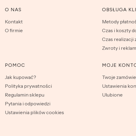
Linki w stopce
O NAS
OBSŁUGA KL
Kontakt
Metody płatnoś
O firmie
Czas i koszty 
Czas realizacji
Zwroty i rekla
POMOC
MOJE KONT
Jak kupować?
Twoje zamówie
Polityka prywatności
Ustawienia kon
Regulamin sklepu
Ulubione
Pytania i odpowiedzi
Ustawienia plików cookies