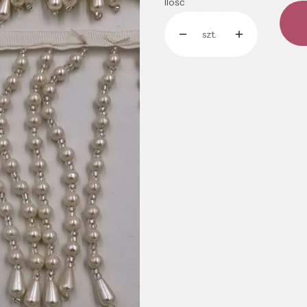
Ilość
szt.