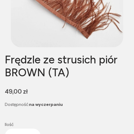
Frędzle ze strusich piór
BROWN (TA)
Cena
49,00 zł
Dostępność:
na wyczerpaniu
Ilość