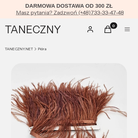
DARMOWA DOSTAWA OD 300 ZŁ
Masz pytania? Zadzwoń (+48)733-33-47-48
TANECZNY
Produkty w kos
Zaloguj się
Koszyk
Menu
TANECZNY.NET
Pióra