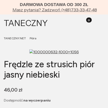
DARMOWA DOSTAWA OD 300 ZŁ
Masz pytania? Zadzwoń (+48)733-33-47-48
TANECZNY
Produkty w kos
Zaloguj się
Koszyk
Menu
TANECZNY.NET
Pióra
Frędzle ze strusich piór
jasny niebieski
Cena
46,00 zł
Dostępność:
na wyczerpaniu