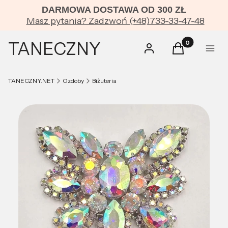
DARMOWA DOSTAWA OD 300 ZŁ
Masz pytania? Zadzwoń (+48)733-33-47-48
TANECZNY
Produkty w kos
Zaloguj się
Koszyk
Menu
TANECZNY.NET
Ozdoby
Biżuteria