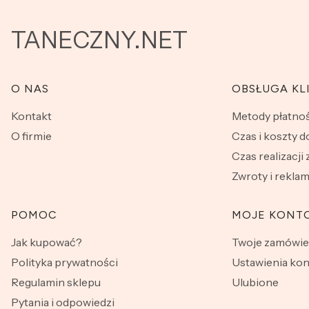
TANECZNY.NET
Linki w stopce
O NAS
OBSŁUGA KL
Kontakt
Metody płatnoś
O firmie
Czas i koszty 
Czas realizacji
Zwroty i rekla
POMOC
MOJE KONT
Jak kupować?
Twoje zamówie
Polityka prywatności
Ustawienia kon
Regulamin sklepu
Ulubione
Pytania i odpowiedzi