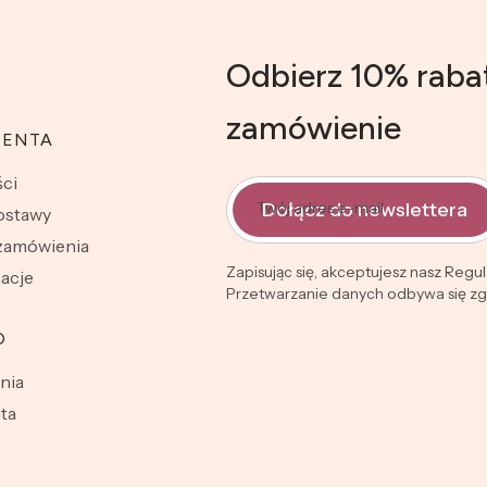
Odbierz 10% raba
zamówienie
IENTA
ci
Dołącz do newslettera
Twój adres e-mail
dostawy
 zamówienia
Zapisując się, akceptujesz nasz Regu
macje
Przetwarzanie danych odbywa się zgo
O
nia
ta