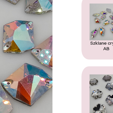
Szklane cr
AB