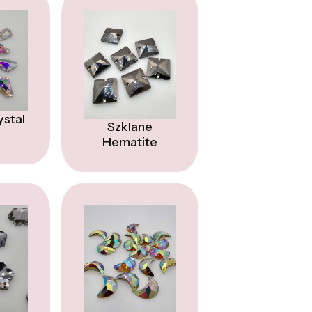
ystal
Szklane
Hematite