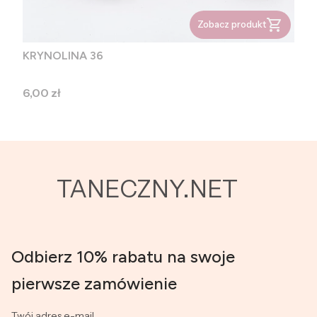
Zobacz produkt
KRYNOLINA 36
Cena
6,00 zł
TANECZNY.NET
Odbierz 10% rabatu na swoje
pierwsze zamówienie
Twój adres e-mail