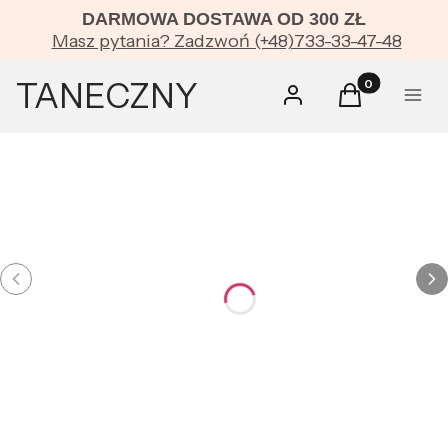
DARMOWA DOSTAWA OD 300 ZŁ
OP
Masz pytania? Zadzwoń (+48)733-33-47-48
Zobacz
TANECZNY
Produkty w kos
kategorie
Zaloguj się
Koszyk
Menu