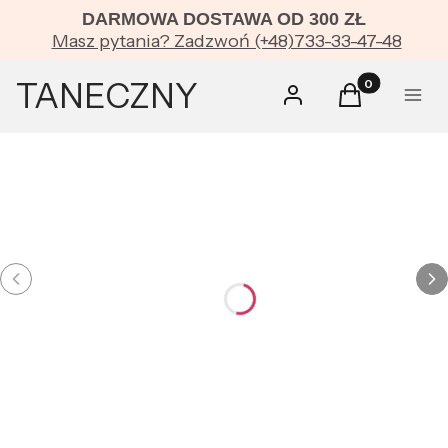
DARMOWA DOSTAWA OD 300 ZŁ
OP
Masz pytania? Zadzwoń (+48)733-33-47-48
Zobacz
TANECZNY
Produkty w kos
kategorie
Zaloguj się
Koszyk
Menu