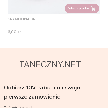
Zobacz produkt
KRYNOLINA 36
Cena
6,00 zł
TANECZNY.NET
Odbierz 10% rabatu na swoje
pierwsze zamówienie
Twój adres e-mail